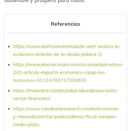
sostenible y próspero para todos.
Referencias
https://www.airef.es/es/noticias/la-airef-analiza-la-
evolucion-reciente-de-la-deuda-publica-3/
https://www.elsevier.es/es-revista-ansiedad-estres-
242-articulo-impacto-economico-carga-los-
trastornos-S1134793717300635
https://ifeelonline.com/es/salud-laboral/caso-exito-
sector-financiero/
https://www.caixabankresearch.com/es/economia-
y-mercados/sector-publico/dilema-fiscal-europeo-
medio-plazo