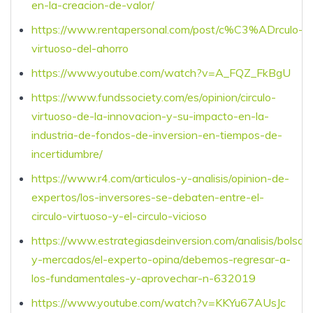
en-la-creacion-de-valor/
https://www.rentapersonal.com/post/c%C3%ADrculo-
virtuoso-del-ahorro
https://www.youtube.com/watch?v=A_FQZ_FkBgU
https://www.fundssociety.com/es/opinion/circulo-
virtuoso-de-la-innovacion-y-su-impacto-en-la-
industria-de-fondos-de-inversion-en-tiempos-de-
incertidumbre/
https://www.r4.com/articulos-y-analisis/opinion-de-
expertos/los-inversores-se-debaten-entre-el-
circulo-virtuoso-y-el-circulo-vicioso
https://www.estrategiasdeinversion.com/analisis/bolsa-
y-mercados/el-experto-opina/debemos-regresar-a-
los-fundamentales-y-aprovechar-n-632019
https://www.youtube.com/watch?v=KKYu67AUsJc